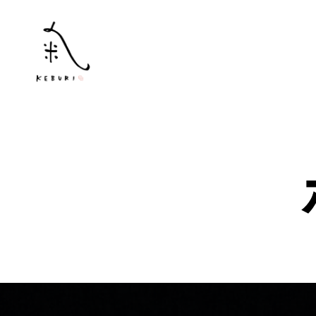
街
中
民
泊
KEBURI