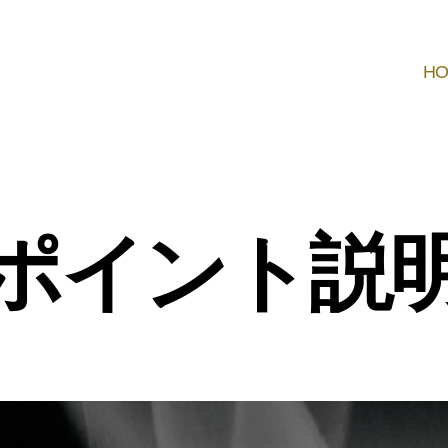
H
ポイント説